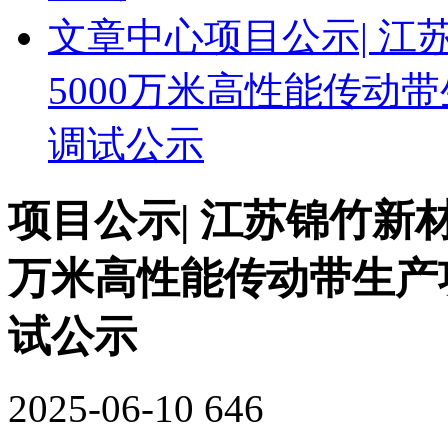
文章中心
项目公示| 
5000万米高性能传动
调试公示
项目公示| 江苏锦竹新
万米高性能传动带生产
试公示
2025-06-10
646