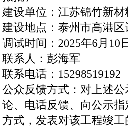
建设单位：
江苏锦竹新材
建设地点：
泰州市高港区
调试时间：
20
25
年
6
月
10
联系人：
彭海军
联系电话：
15298519192
公众反馈方式：对上述公
论、电话反馈、向公示指
方式，发表对该工程竣工