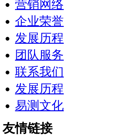
营销网络
企业荣誉
发展历程
团队服务
联系我们
发展历程
易测文化
友情链接