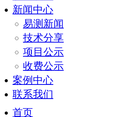
新闻中心
易测新闻
技术分享
项目公示
收费公示
案例中心
联系我们
首页