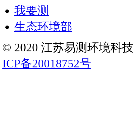
我要测
生态环境部
© 2020 江苏易测环境科技有限
ICP备20018752号