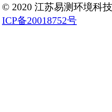
© 2020 江苏易测环境科技有限
ICP备20018752号