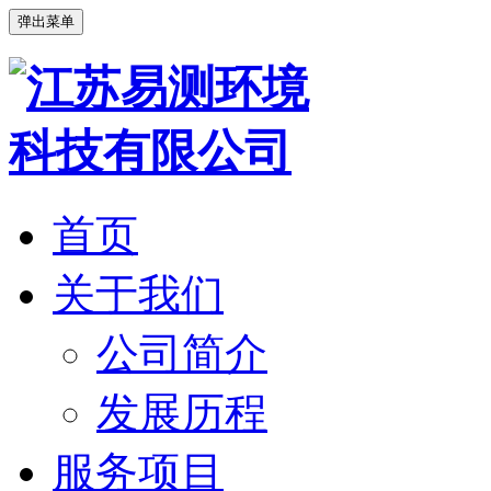
弹出菜单
首页
关于我们
公司简介
发展历程
服务项目