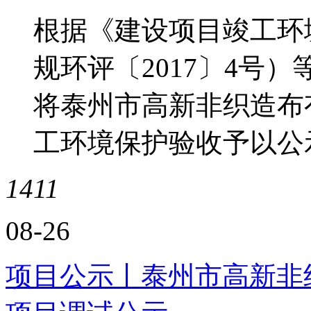
根据《建设项目竣工环
规环评〔2017〕4号
将泰州市高新非织造布
工环境保护验收予以公示
1411
08-26
项目公示丨泰州市高新非