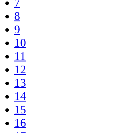
7
8
9
10
11
12
13
14
15
16