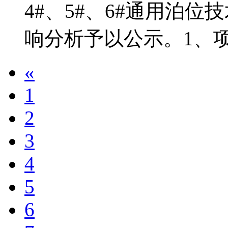
4#、5#、6#通用泊
响分析予以公示。1、项
«
1
2
3
4
5
6