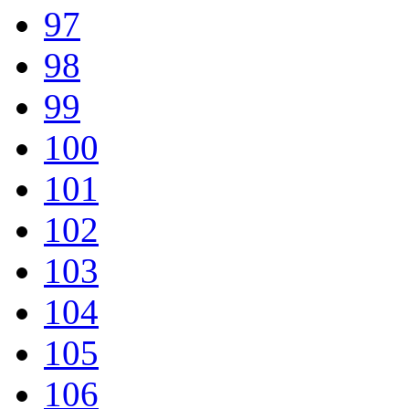
97
98
99
100
101
102
103
104
105
106