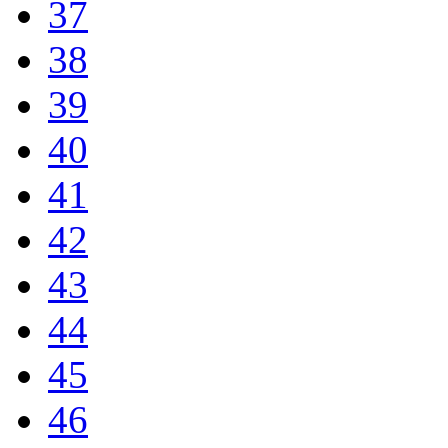
37
38
39
40
41
42
43
44
45
46