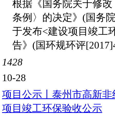
根据《国务院关于修改
条例〉的决定》(国务院
于发布<建设项目竣工
告》(国环规环评[2017]4.
1428
10-28
项目公示丨泰州市高新非
项目竣工环保验收公示