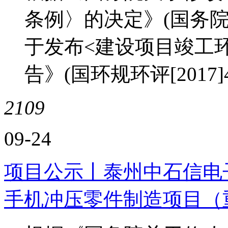
条例〉的决定》(国务院
于发布<建设项目竣工
告》(国环规环评[2017]4.
2109
09-24
项目公示丨泰州中石信电
手机冲压零件制造项目（