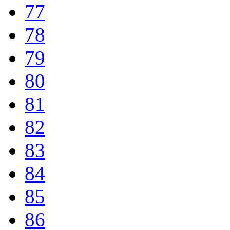
77
78
79
80
81
82
83
84
85
86