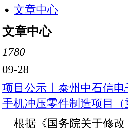
文章中心
文章中心
1780
09-28
项目公示丨泰州中石信电
手机冲压零件制造项目（
根据《国务院关于修改