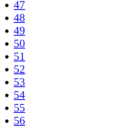
47
48
49
50
51
52
53
54
55
56