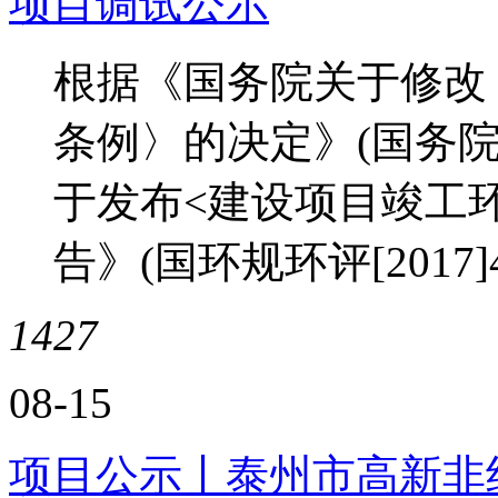
项目调试公示
根据《国务院关于修改
条例〉的决定》(国务院
于发布<建设项目竣工
告》(国环规环评[2017]4.
1427
08-15
项目公示丨泰州市高新非