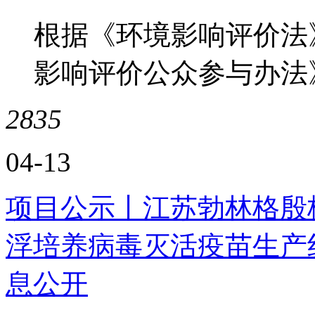
根据《环境影响评价法
影响评价公众参与办法》(
2835
04-13
项目公示丨江苏勃林格殷
浮培养病毒灭活疫苗生产
息公开