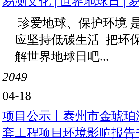
易测文化 | 世界地球日 |
珍爱地球、保护环境 
应坚持低碳生活 把环
解世界地球日吧...
2049
04-18
项目公示丨泰州市金琥珀
套工程项目环境影响报告