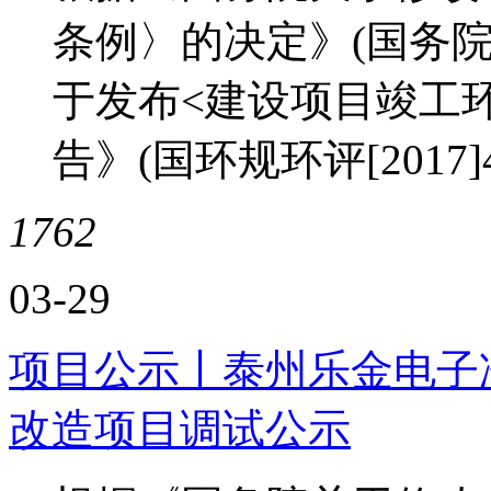
条例〉的决定》(国务院
于发布<建设项目竣工
告》(国环规环评[2017]4.
1762
03-29
项目公示丨泰州乐金电子
改造项目调试公示