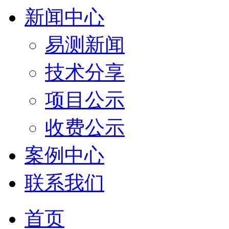
新闻中心
易测新闻
技术分享
项目公示
收费公示
案例中心
联系我们
首页