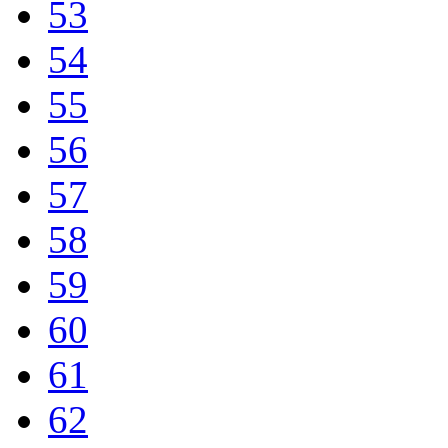
53
54
55
56
57
58
59
60
61
62