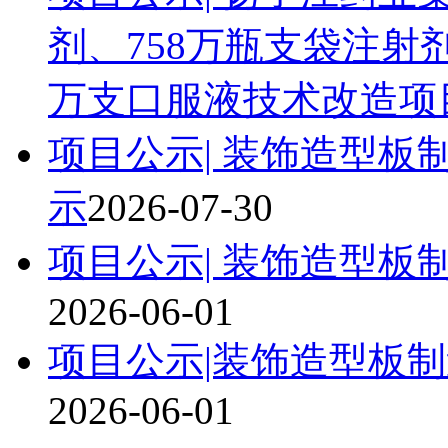
剂、758万瓶支袋注射剂
万支口服液技术改造项
项目公示| 装饰造型
示
2026-07-30
项目公示| 装饰造型
2026-06-01
项目公示|装饰造型板
2026-06-01