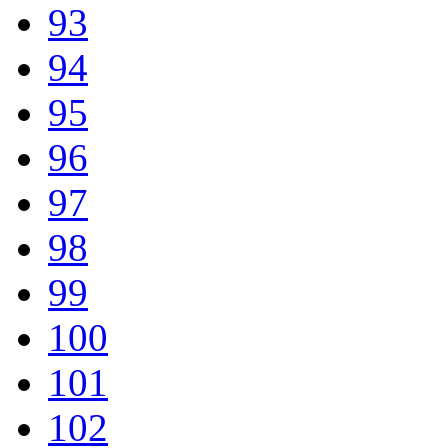
93
94
95
96
97
98
99
100
101
102