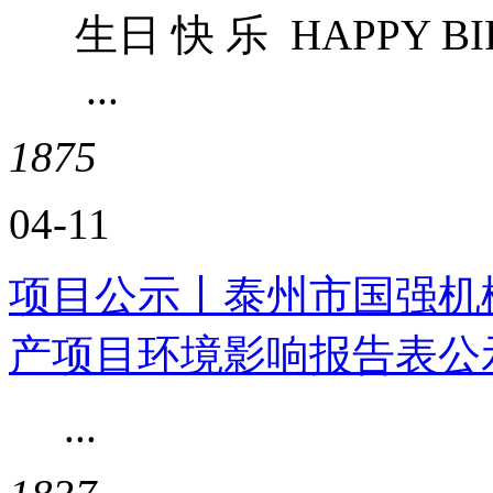
生日 快 乐 HAPPY 
...
1875
04-11
项目公示丨泰州市国强机
产项目环境影响报告表公
...