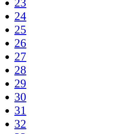
23
24
25
26
27
28
29
30
31
32