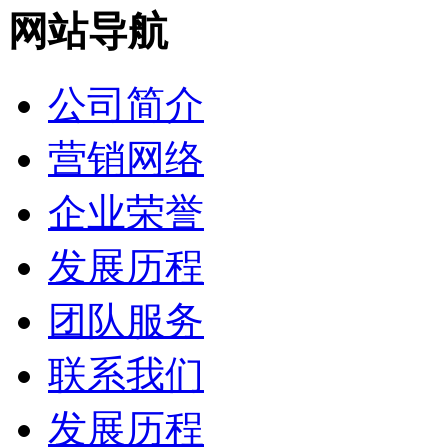
网站导航
公司简介
营销网络
企业荣誉
发展历程
团队服务
联系我们
发展历程