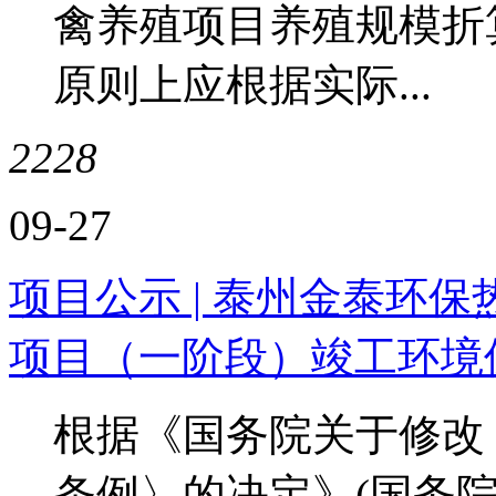
禽养殖项目养殖规模折
原则上应根据实际...
2228
09-27
项目公示 | 泰州金泰环
项目（一阶段）竣工环境
根据《国务院关于修改
条例〉的决定》(国务院