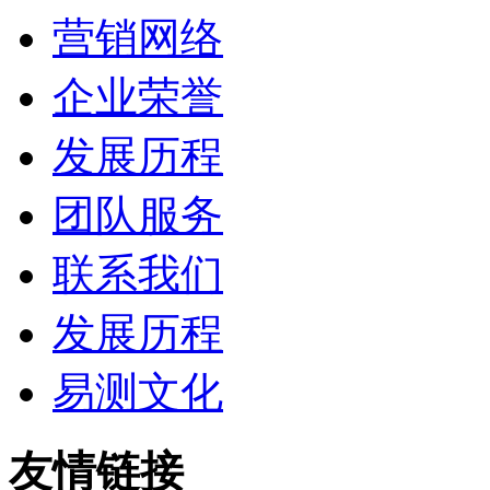
营销网络
企业荣誉
发展历程
团队服务
联系我们
发展历程
易测文化
友情链接