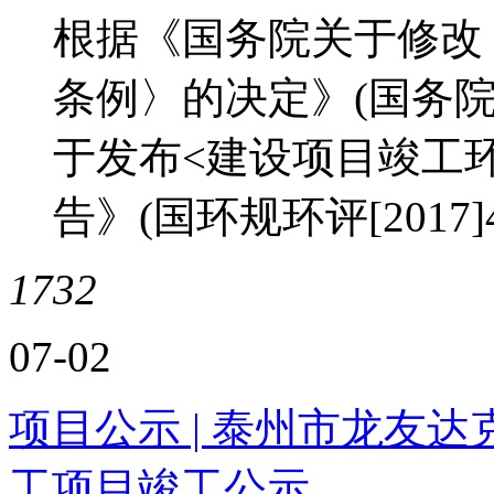
根据《国务院关于修改
条例〉的决定》(国务院
于发布<建设项目竣工
告》(国环规环评[2017]4.
1732
07-02
项目公示 | 泰州市龙友
工项目竣工公示