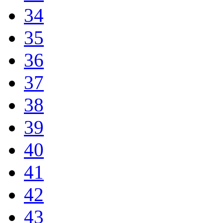
34
35
36
37
38
39
40
41
42
43