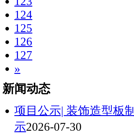
123
124
125
126
127
»
新闻动态
项目公示| 装饰造型
示
2026-07-30