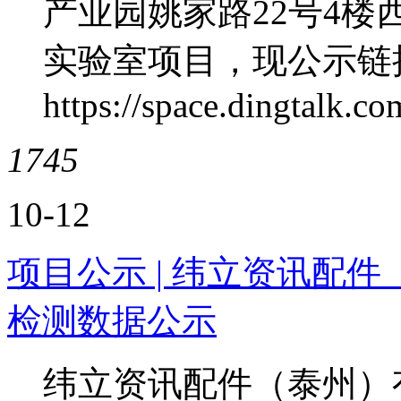
产业园姚家路22号4
实验室项目，现公示链
https://space.dingtalk.co
1745
10-12
项目公示 | 纬立资讯配
检测数据公示
纬立资讯配件（泰州）