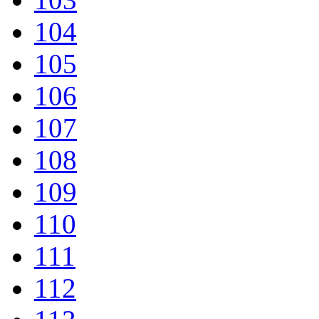
104
105
106
107
108
109
110
111
112