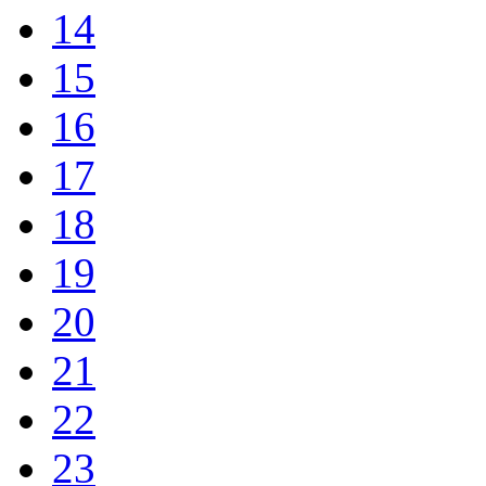
14
15
16
17
18
19
20
21
22
23