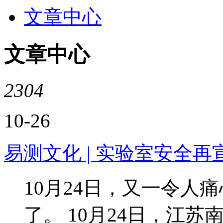
文章中心
文章中心
2304
10-26
易测文化 | 实验室安全再
​10月24日，又一令
了。 10月24日，江